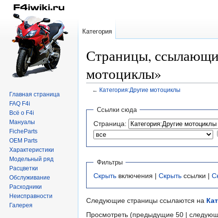
Категория
Страницы, ссылающие
мотоциклы»
←
Категория:Другие мотоциклы
Главная страница
FAQ F4i
Перейти
Перейти
Ссылки сюда
Всё о F4i
к
к
Мануалы
Страница:
навигации
поиску
FicheParts
OEM Parts
Характеристики
Модельный ряд
Фильтры
Расцветки
Скрыть
включения |
Скрыть
ссылки |
С
Обслуживание
Расходники
Неисправности
Следующие страницы ссылаются на
Ка
Галерея
Просмотреть (предыдущие 50 | следующ