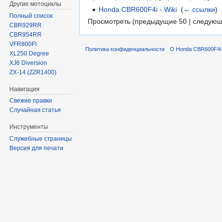
Другие мотоциклы
Honda CBR600F4i - Wiki
‎
(
← ссылки
)
Полный список
Просмотреть (предыдущие 50 | следующ
CBR929RR
CBR954RR
VFR800FI
Политика конфиденциальности
О Honda CBR600F4i 
XL250 Degree
XJ6 Diversion
ZX-14 (ZZR1400)
Навигация
Свежие правки
Случайная статья
Инструменты
Служебные страницы
Версия для печати