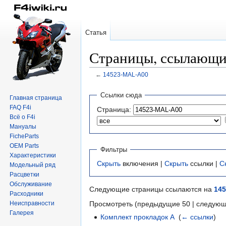
Статья
Страницы, ссылающи
←
14523-MAL-A00
Перейти
Перейти
Ссылки сюда
Главная страница
к
к
FAQ F4i
Страница:
навигации
поиску
Всё о F4i
Мануалы
FicheParts
OEM Parts
Фильтры
Характеристики
Скрыть
включения |
Скрыть
ссылки |
С
Модельный ряд
Расцветки
Обслуживание
Следующие страницы ссылаются на
14
Расходники
Неисправности
Просмотреть (предыдущие 50 | следующ
Галерея
Комплект прокладок А
‎
(
← ссылки
)