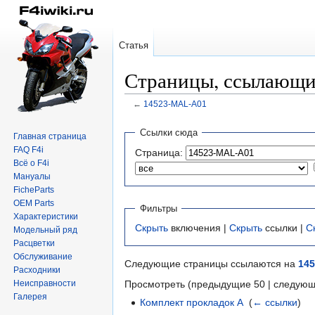
Статья
Страницы, ссылающи
←
14523-MAL-A01
Перейти
Перейти
Ссылки сюда
Главная страница
к
к
FAQ F4i
Страница:
навигации
поиску
Всё о F4i
Мануалы
FicheParts
OEM Parts
Фильтры
Характеристики
Скрыть
включения |
Скрыть
ссылки |
С
Модельный ряд
Расцветки
Обслуживание
Следующие страницы ссылаются на
14
Расходники
Неисправности
Просмотреть (предыдущие 50 | следующ
Галерея
Комплект прокладок А
‎
(
← ссылки
)