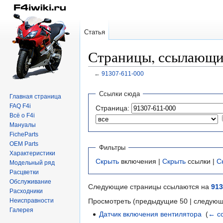
Статья
Страницы, ссылающие
←
91307-611-000
Перейти
Перейти
Ссылки сюда
Главная страница
к
к
FAQ F4i
Страница:
навигации
поиску
Всё о F4i
Мануалы
FicheParts
OEM Parts
Фильтры
Характеристики
Скрыть
включения |
Скрыть
ссылки |
С
Модельный ряд
Расцветки
Обслуживание
Следующие страницы ссылаются на
913
Расходники
Неисправности
Просмотреть (предыдущие 50 | следующ
Галерея
Датчик включения вентилятора
‎
(
← с