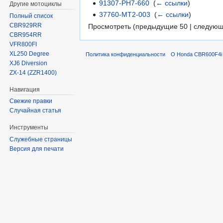
91307-PH7-660
‎
(
← ссылки
)
Другие мотоциклы
37760-MT2-003
‎
(
← ссылки
)
Полный список
CBR929RR
Просмотреть (предыдущие 50 | следующ
CBR954RR
VFR800FI
XL250 Degree
Политика конфиденциальности
О Honda CBR600F4i 
XJ6 Diversion
ZX-14 (ZZR1400)
Навигация
Свежие правки
Случайная статья
Инструменты
Служебные страницы
Версия для печати