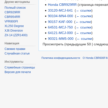
Другие мотоциклы
Honda CBR929RR
(страница-перенап
Полный список
33120-MCJ-641
‎
(
← ссылки
)
CBR929RR
90104-MN4-000
‎
(
← ссылки
)
CBR954RR
90157-KAF-000
‎
(
← ссылки
)
VFR800FI
XL250 Degree
64531-MCJ-750
‎
(
← ссылки
)
XJ6 Diversion
64121-MCJ-000
‎
(
← ссылки
)
ZX-14 (ZZR1400)
90321-MM5-000
‎
(
← ссылки
)
Навигация
Просмотреть (предыдущие 50 | следующ
Свежие правки
Случайная статья
Политика конфиденциальности
О Honda CBR600F4i 
Инструменты
Служебные страницы
Версия для печати