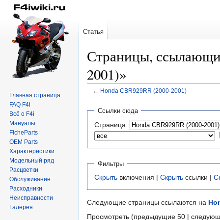
Статья
Страницы, ссылающи
2001)»
←
Honda CBR929RR (2000-2001)
Главная страница
FAQ F4i
Перейти
Перейти
Ссылки сюда
Всё о F4i
к
к
Мануалы
Страница:
навигации
поиску
FicheParts
OEM Parts
Характеристики
Модельный ряд
Фильтры
Расцветки
Скрыть
включения |
Скрыть
ссылки |
С
Обслуживание
Расходники
Неисправности
Следующие страницы ссылаются на
Hon
Галерея
Просмотреть (предыдущие 50 | следующ