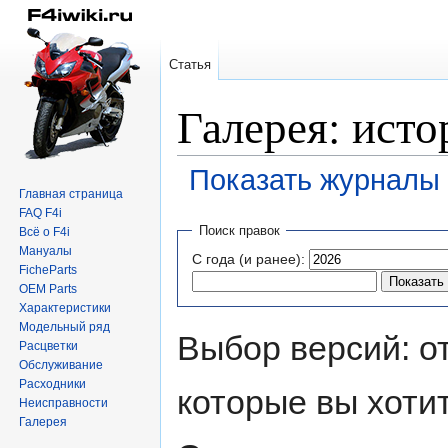
Статья
Галерея: ист
Показать журналы 
Главная страница
FAQ F4i
Перейти
Перейти
Поиск правок
Всё о F4i
к
к
Мануалы
С года (и ранее):
навигации
поиску
FicheParts
OEM Parts
Характеристики
Модельный ряд
Выбор версий: о
Расцветки
Обслуживание
Расходники
которые вы хоти
Неисправности
Галерея