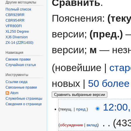
Сравнить
.
Другие мотоциклы
Полный список
Пояснения:
(тек
CBR929RR
CBR954RR
VFR800FI
версии;
(пред.)
—
XL250 Degree
XJ6 Diversion
ZX-14 (ZZR1400)
версии;
м
— незн
Навигация
Свежие правки
(новейшие |
ста
Случайная статья
Инструменты
новых |
50 более
Ссылки сюда
Связанные правки
Atom
Служебные страницы
12:00
Сведения о странице
текущ.
пред.
‎
43
обсуждение
вклад