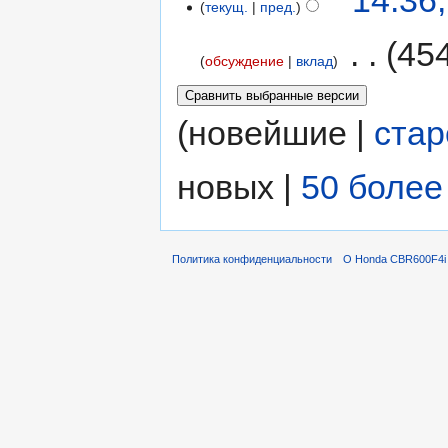
14:36
текущ.
пред.
‎
45
обсуждение
вклад
(новейшие |
ста
новых |
50 более
Политика конфиденциальности
О Honda CBR600F4i 