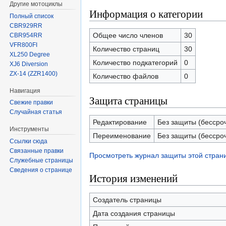
Другие мотоциклы
Информация о категории
Полный список
CBR929RR
Общее число членов
30
CBR954RR
VFR800FI
Количество страниц
30
XL250 Degree
Количество подкатегорий
0
XJ6 Diversion
ZX-14 (ZZR1400)
Количество файлов
0
Навигация
Защита страницы
Свежие правки
Случайная статья
Редактирование
Без защиты (бессро
Инструменты
Переименование
Без защиты (бессро
Ссылки сюда
Связанные правки
Просмотреть журнал защиты этой стран
Служебные страницы
Сведения о странице
История изменений
Создатель страницы
Дата создания страницы