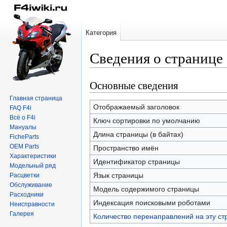
Категория
Сведения о странице
Основные сведения
Перейти
Перейти
к
к
Главная страница
навигации
поиску
Отображаемый заголовок
FAQ F4i
Всё о F4i
Ключ сортировки по умолчанию
Мануалы
Длина страницы (в байтах)
FicheParts
OEM Parts
Пространство имён
Характеристики
Идентификатор страницы
Модельный ряд
Язык страницы
Расцветки
Обслуживание
Модель содержимого страницы
Расходники
Индексация поисковыми роботами
Неисправности
Галерея
Количество перенаправлений на эту ст