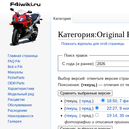
Категория
Категория:Original 
Показать журналы для этой страницы
Перейти
Перейти
Поиск правок
Главная страница
к
к
FAQ F4i
С года (и ранее):
навигации
поиску
Всё о F4i
Мануалы
FicheParts
Выбор версий: отметьте версии стра
OEM Parts
Пояснения:
(текущ.)
— отличия от т
Характеристики
Модельный ряд
Расцветки
текущ.
пред.
18:50, 7 ф
Обслуживание
текущ.
пред.
22:27, 9 н
Расходники
текущ.
пред.
19:14, 30 о
Неисправности
Галерея
фотографии и описания оригин