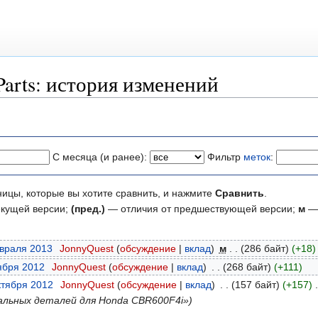
Parts: история изменений
С месяца (и ранее):
Фильтр
меток
:
ницы, которые вы хотите сравнить, и нажмите
Сравнить
.
екущей версии;
(пред.)
— отличия от предшествующей версии;
м
— 
евраля 2013
‎
JonnyQuest
обсуждение
вклад
‎
м
286 байт
+18
оября 2012
‎
JonnyQuest
обсуждение
вклад
‎
268 байт
+111
ктября 2012
‎
JonnyQuest
обсуждение
вклад
‎
157 байт
+157
‎
альных деталей для Honda CBR600F4i»