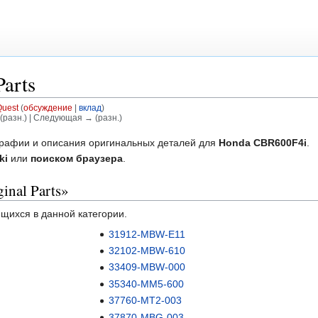
Parts
uest
(
обсуждение
|
вклад
)
(разн.) | Следующая → (разн.)
графии и описания оригинальных деталей для
Honda CBR600F4i
.
ki
или
поиском браузера
.
inal Parts»
ящихся в данной категории.
31912-MBW-E11
32102-MBW-610
33409-MBW-000
35340-MM5-600
37760-MT2-003
37870-MBG-003