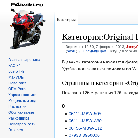
Категория
Категория:Original 
Версия от 18:50, 7 февраля 2013;
JonnyQ
(
разн.
)
← Предыдущая
| Текущая версия 
Главная страница
Перейти
Перейти
В данной категории находятся фото
FAQ F4i
к
к
Удобно пользоваться
поиском по Wi
Всё о F4i
навигации
поиску
Мануалы
Страницы в категории «Orig
FicheParts
OEM Parts
Показано 126 страниц из 126, наход
Характеристики
Модельный ряд
0
Расцветки
Обслуживание
06111-MBW-505
Расходники
06111-MBW-A30
Неисправности
06455-MBW-E12
Галерея
07933-3950000