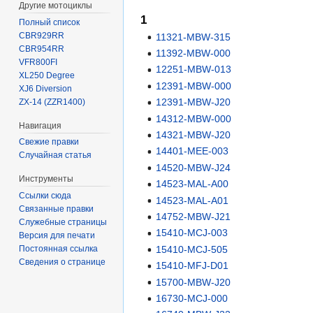
Другие мотоциклы
1
Полный список
CBR929RR
11321-MBW-315
CBR954RR
11392-MBW-000
VFR800FI
12251-MBW-013
XL250 Degree
12391-MBW-000
XJ6 Diversion
12391-MBW-J20
ZX-14 (ZZR1400)
14312-MBW-000
Навигация
14321-MBW-J20
Свежие правки
14401-MEE-003
Случайная статья
14520-MBW-J24
Инструменты
14523-MAL-A00
Ссылки сюда
14523-MAL-A01
Связанные правки
14752-MBW-J21
Служебные страницы
15410-MCJ-003
Версия для печати
15410-MCJ-505
Постоянная ссылка
Сведения о странице
15410-MFJ-D01
15700-MBW-J20
16730-MCJ-000