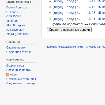
текущ.
пред.
16:17, 15 
Другие мотоциклы
текущ.
пред.
16:16, 15 
Полный список
CBR929RR
текущ.
пред.
16:03, 15 
CBR954RR
текущ.
пред.
16:01, 15 
VFR800FI
фары по вертикали== Вертикал
XL250 Degree
XJ6 Diversion
ZX-14 (ZZR1400)
Навигация
Политика конфиденциальности
О Honda CBR600
Свежие правки
Случайная статья
Инструменты
Ссылки сюда
Связанные правки
Atom
Служебные страницы
Сведения о странице