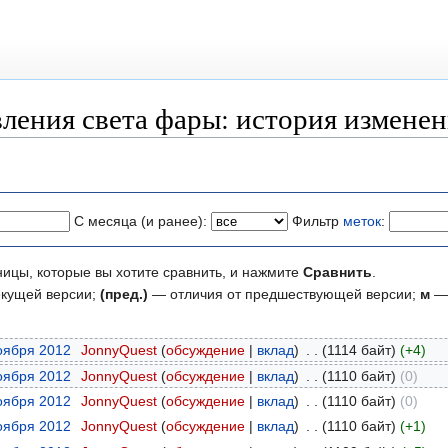
ления света фары: история измене
С месяца (и ранее):
Фильтр
меток
:
ницы, которые вы хотите сравнить, и нажмите
Сравнить
.
екущей версии;
(пред.)
— отличия от предшествующей версии;
м
— 
ноября 2012
‎
JonnyQuest
обсуждение
вклад
‎
1114 байт
+4
ноября 2012
‎
JonnyQuest
обсуждение
вклад
‎
1110 байт
0
ноября 2012
‎
JonnyQuest
обсуждение
вклад
‎
1110 байт
0
ноября 2012
‎
JonnyQuest
обсуждение
вклад
‎
1110 байт
+1