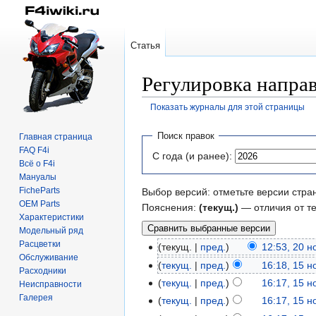
Статья
Регулировка направ
Показать журналы для этой страницы
Перейти
Перейти
Поиск правок
Главная страница
к
к
FAQ F4i
С года (и ранее):
навигации
поиску
Всё о F4i
Мануалы
FicheParts
Выбор версий: отметьте версии стра
OEM Parts
Пояснения:
(текущ.)
— отличия от т
Характеристики
Модельный ряд
Расцветки
текущ.
пред.
12:53, 20 
Обслуживание
текущ.
пред.
16:18, 15 
Расходники
текущ.
пред.
16:17, 15 
Неисправности
Галерея
текущ.
пред.
16:17, 15 