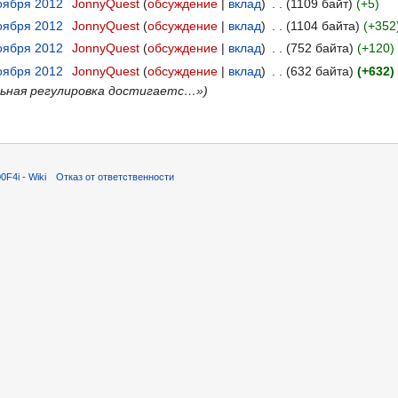
ноября 2012
‎
JonnyQuest
обсуждение
вклад
‎
1109 байт
+5
ноября 2012
‎
JonnyQuest
обсуждение
вклад
‎
1104 байта
+352
ноября 2012
‎
JonnyQuest
обсуждение
вклад
‎
752 байта
+120
ноября 2012
‎
JonnyQuest
обсуждение
вклад
‎
632 байта
+632
‎
ьная регулировка достигаетс…»
F4i - Wiki
Отказ от ответственности