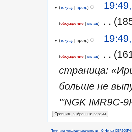
19:49
текущ.
пред.
‎
18
обсуждение
вклад
19:49
текущ.
пред.
‎
16
обсуждение
вклад
страница: «Ир
больше не вып
'''NGK IMR9C-9
Политика конфиденциальности
О Honda CBR600F4i 