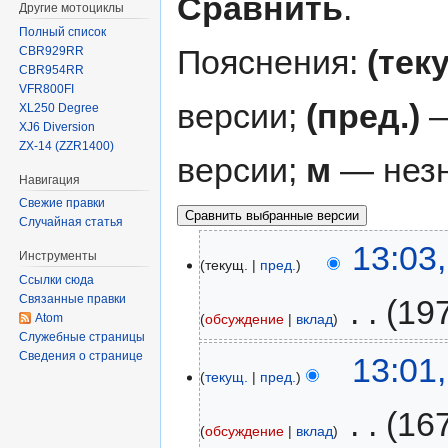
Сравнить
.
Другие мотоциклы
Полный список
Пояснения:
(тек
CBR929RR
CBR954RR
VFR800FI
версии;
(пред.)
—
XL250 Degree
XJ6 Diversion
ZX-14 (ZZR1400)
версии;
м
— незн
Навигация
Свежие правки
Случайная статья
13:03
Инструменты
текущ.
пред.
Ссылки сюда
Связанные правки
‎
19
обсуждение
вклад
Atom
Служебные страницы
Сведения о странице
13:01
текущ.
пред.
‎
16
обсуждение
вклад