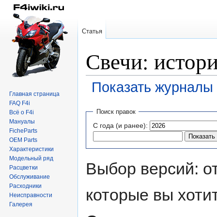
Статья
Свечи: истор
Показать журналы 
Главная страница
FAQ F4i
Перейти
Перейти
Поиск правок
Всё о F4i
к
к
Мануалы
С года (и ранее):
навигации
поиску
FicheParts
OEM Parts
Характеристики
Модельный ряд
Выбор версий: о
Расцветки
Обслуживание
Расходники
которые вы хоти
Неисправности
Галерея