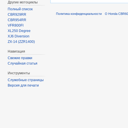
Другие мотоциклы
Полный список
Политика конфиденциальности
О Honda CBR600
CBR929RR
CBR954RR
VFR800FI
XL250 Degree
XJ6 Diversion
ZX-14 (ZZR1400)
Навигация
Свежие правки
Случайная статья
Инструменты
Служебные страницы
Версия для печати