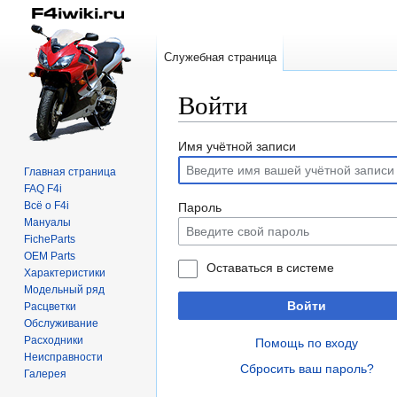
Служебная страница
Войти
Перейти
Перейти
Имя учётной записи
к
к
Главная страница
навигации
поиску
FAQ F4i
Всё о F4i
Пароль
Мануалы
FicheParts
OEM Parts
Оставаться в системе
Характеристики
Модельный ряд
Войти
Расцветки
Обслуживание
Расходники
Помощь по входу
Неисправности
Сбросить ваш пароль?
Галерея