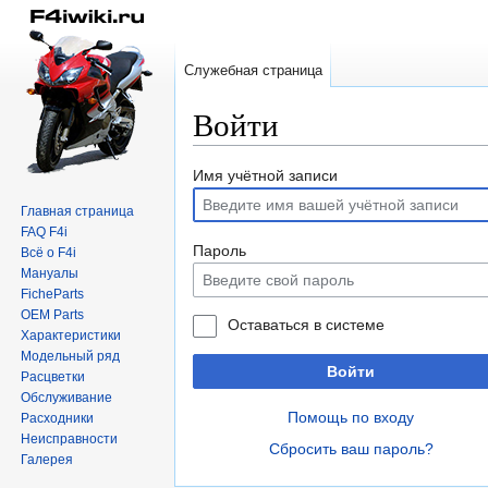
Служебная страница
Войти
Перейти
Перейти
Имя учётной записи
к
к
Главная страница
навигации
поиску
FAQ F4i
Пароль
Всё о F4i
Мануалы
FicheParts
OEM Parts
Оставаться в системе
Характеристики
Модельный ряд
Войти
Расцветки
Обслуживание
Помощь по входу
Расходники
Неисправности
Сбросить ваш пароль?
Галерея