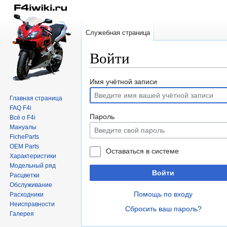
Служебная страница
Войти
Перейти
Перейти
Имя учётной записи
к
к
Главная страница
навигации
поиску
FAQ F4i
Пароль
Всё о F4i
Мануалы
FicheParts
OEM Parts
Оставаться в системе
Характеристики
Модельный ряд
Войти
Расцветки
Обслуживание
Помощь по входу
Расходники
Неисправности
Сбросить ваш пароль?
Галерея