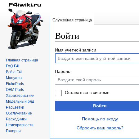
Служебная страница
Войти
Перейти
Перейти
Имя учётной записи
к
к
Главная страница
навигации
поиску
FAQ F4i
Пароль
Всё о F4i
Мануалы
FicheParts
OEM Parts
Оставаться в системе
Характеристики
Модельный ряд
Войти
Расцветки
Обслуживание
Помощь по входу
Расходники
Неисправности
Сбросить ваш пароль?
Галерея