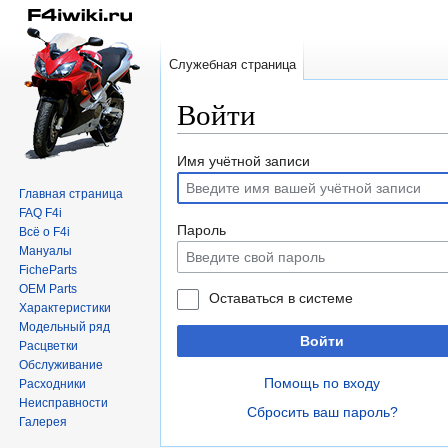
Служебная страница
Войти
Перейти
Перейти
Имя учётной записи
к
к
Главная страница
навигации
поиску
FAQ F4i
Пароль
Всё о F4i
Мануалы
FicheParts
OEM Parts
Оставаться в системе
Характеристики
Модельный ряд
Войти
Расцветки
Обслуживание
Помощь по входу
Расходники
Неисправности
Сбросить ваш пароль?
Галерея