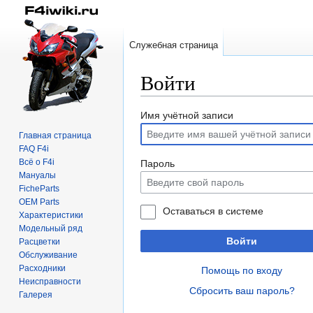
Служебная страница
Войти
Перейти
Перейти
Имя учётной записи
к
к
Главная страница
навигации
поиску
FAQ F4i
Всё о F4i
Пароль
Мануалы
FicheParts
OEM Parts
Оставаться в системе
Характеристики
Модельный ряд
Войти
Расцветки
Обслуживание
Расходники
Помощь по входу
Неисправности
Сбросить ваш пароль?
Галерея