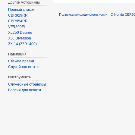
Другие мотоциклы
Полный список
Политика конфиденциальности
О Honda CBR600
CBR929RR
CBR954RR
VFR800FI
XL250 Degree
XJ6 Diversion
ZX-14 (ZZR1400)
Навигация
Свежие правки
Случайная статья
Инструменты
Служебные страницы
Версия для печати