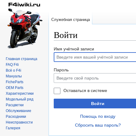
Служебная страница
Войти
Перейти
Перейти
Имя учётной записи
к
к
Главная страница
навигации
поиску
FAQ F4i
Пароль
Всё о F4i
Мануалы
FicheParts
OEM Parts
Оставаться в системе
Характеристики
Модельный ряд
Войти
Расцветки
Обслуживание
Помощь по входу
Расходники
Неисправности
Сбросить ваш пароль?
Галерея