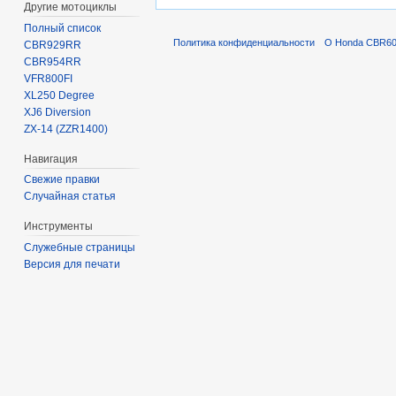
Другие мотоциклы
Полный список
Политика конфиденциальности
О Honda CBR600
CBR929RR
CBR954RR
VFR800FI
XL250 Degree
XJ6 Diversion
ZX-14 (ZZR1400)
Навигация
Свежие правки
Случайная статья
Инструменты
Служебные страницы
Версия для печати