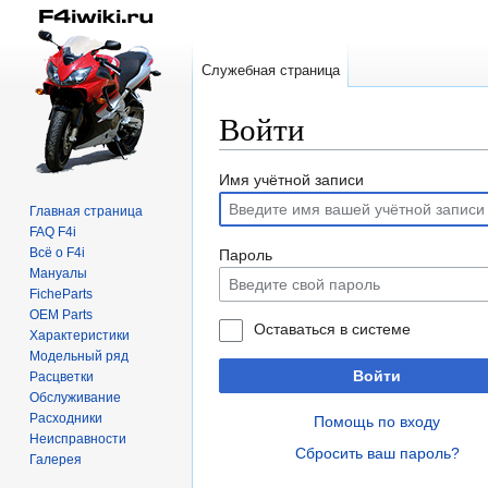
Служебная страница
Войти
Перейти
Перейти
Имя учётной записи
к
к
Главная страница
навигации
поиску
FAQ F4i
Всё о F4i
Пароль
Мануалы
FicheParts
OEM Parts
Оставаться в системе
Характеристики
Модельный ряд
Войти
Расцветки
Обслуживание
Расходники
Помощь по входу
Неисправности
Сбросить ваш пароль?
Галерея