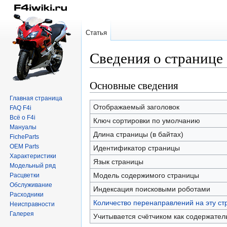
Статья
Сведения о странице
Основные сведения
Перейти
Перейти
к
к
Главная страница
навигации
поиску
Отображаемый заголовок
FAQ F4i
Всё о F4i
Ключ сортировки по умолчанию
Мануалы
Длина страницы (в байтах)
FicheParts
OEM Parts
Идентификатор страницы
Характеристики
Язык страницы
Модельный ряд
Модель содержимого страницы
Расцветки
Обслуживание
Индексация поисковыми роботами
Расходники
Количество перенаправлений на эту ст
Неисправности
Галерея
Учитывается счётчиком как содержател