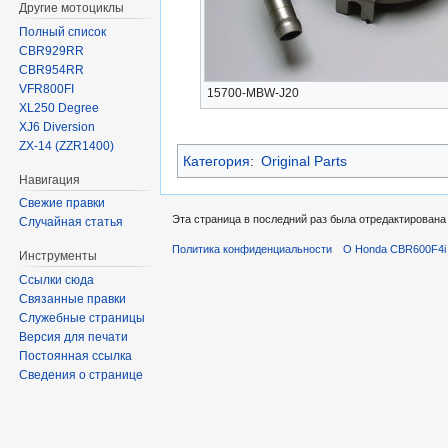
Другие мотоциклы
Полный список
CBR929RR
CBR954RR
VFR800FI
15700-MBW-J20
XL250 Degree
XJ6 Diversion
ZX-14 (ZZR1400)
Категория
:
Original Parts
Навигация
Свежие правки
Эта страница в последний раз была отредактирована 
Случайная статья
Политика конфиденциальности
О Honda CBR600F4i 
Инструменты
Ссылки сюда
Связанные правки
Служебные страницы
Версия для печати
Постоянная ссылка
Сведения о странице