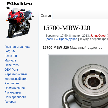
Статья
15700-MBW-J20
Версия от 17:50, 8 января 2013;
JonnyQuest
(
(
разн.
)
← Предыдущая
| Текущая версия (раз
Главная страница
Перейти
Перейти
15700-MBW-J20
Масляный радиатор
FAQ F4i
к
к
Всё о F4i
навигации
поиску
Мануалы
FicheParts
OEM Parts
Характеристики
Модельный ряд
Расцветки
Обслуживание
Расходники
Неисправности
Галерея