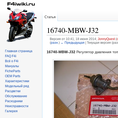
Статья
16740-MBW-J32
Версия от 10:41, 18 июня 2014;
JonnyQuest
(
(
разн.
)
← Предыдущая
| Текущая версия (раз
Главная страница
Перейти
Перейти
16740-MBW-J32
Регулятор давления топ
FAQ F4i
к
к
Всё о F4i
навигации
поиску
Мануалы
FicheParts
OEM Parts
Характеристики
Модельный ряд
Расцветки
Обслуживание
Расходники
Неисправности
Галерея