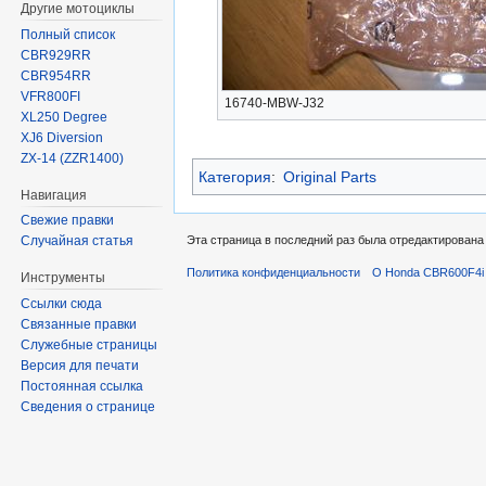
Другие мотоциклы
Полный список
CBR929RR
CBR954RR
VFR800FI
16740-MBW-J32
XL250 Degree
XJ6 Diversion
ZX-14 (ZZR1400)
Категория
:
Original Parts
Навигация
Свежие правки
Эта страница в последний раз была отредактирована 
Случайная статья
Политика конфиденциальности
О Honda CBR600F4i 
Инструменты
Ссылки сюда
Связанные правки
Служебные страницы
Версия для печати
Постоянная ссылка
Сведения о странице