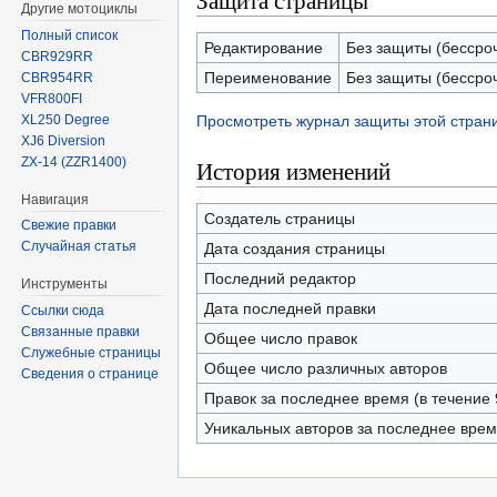
Защита страницы
Другие мотоциклы
Полный список
Редактирование
Без защиты (бессро
CBR929RR
Переименование
Без защиты (бессро
CBR954RR
VFR800FI
XL250 Degree
Просмотреть журнал защиты этой стран
XJ6 Diversion
ZX-14 (ZZR1400)
История изменений
Навигация
Создатель страницы
Свежие правки
Случайная статья
Дата создания страницы
Последний редактор
Инструменты
Дата последней правки
Ссылки сюда
Связанные правки
Общее число правок
Служебные страницы
Общее число различных авторов
Сведения о странице
Правок за последнее время (в течение 
Уникальных авторов за последнее вре