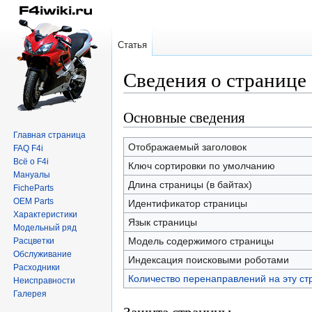
Статья
Сведения о страниц
Основные сведения
Перейти
Перейти
к
к
Главная страница
навигации
поиску
Отображаемый заголовок
FAQ F4i
Всё о F4i
Ключ сортировки по умолчанию
Мануалы
Длина страницы (в байтах)
FicheParts
OEM Parts
Идентификатор страницы
Характеристики
Язык страницы
Модельный ряд
Модель содержимого страницы
Расцветки
Обслуживание
Индексация поисковыми роботами
Расходники
Количество перенаправлений на эту ст
Неисправности
Галерея