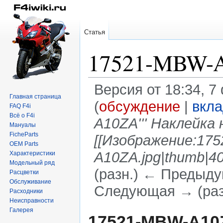
Статья
17521-MBW-
Версия от 18:34, 
Главная страница
(
обсуждение
|
вкл
FAQ F4i
Всё о F4i
A10ZA''' Наклейка на
Мануалы
FicheParts
[[Изображение:17
OEM Parts
A10ZA.jpg|thumb|4
Характеристики
Модельный ряд
(разн.) ← Предыдущ
Расцветки
Обслуживание
Следующая → (раз
Расходники
Неисправности
Галерея
Перейти
Перейти
17521-MBW-A10