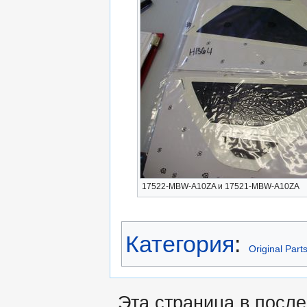
17522-MBW-A10ZA и 17521-MBW-A10ZA
Категория
:
Original Part
Эта страница в после