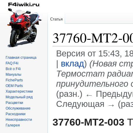
Статья
37760-MT2-0
Версия от 15:43, 1
Главная страница
|
вклад
)
(Новая стр
FAQ F4i
Всё о F4i
Термостат радиат
Мануалы
FicheParts
принудительного 
OEM Parts
(разн.) ← Предыдущ
Характеристики
Модельный ряд
Следующая → (раз
Расцветки
Обслуживание
Расходники
Перейти
Перейти
37760-MT2-003
Т
Неисправности
к
к
Галерея
навигации
поиску