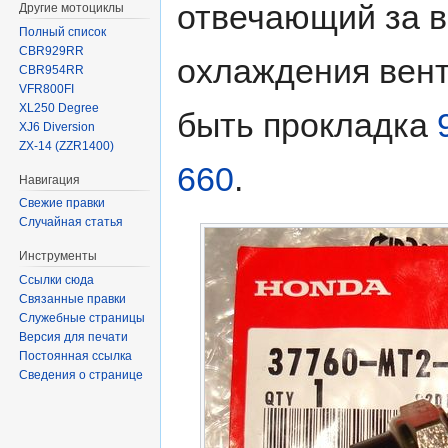
отвечающий за в
Другие мотоциклы
Полный список
CBR929RR
охлаждения вент
CBR954RR
VFR800FI
XL250 Degree
быть прокладка
XJ6 Diversion
ZX-14 (ZZR1400)
660
.
Навигация
Свежие правки
Случайная статья
Инструменты
Ссылки сюда
Связанные правки
Служебные страницы
Версия для печати
Постоянная ссылка
Сведения о странице