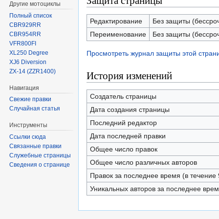
Защита страницы
Другие мотоциклы
Полный список
Редактирование
Без защиты (бессро
CBR929RR
Переименование
Без защиты (бессро
CBR954RR
VFR800FI
XL250 Degree
Просмотреть журнал защиты этой стран
XJ6 Diversion
ZX-14 (ZZR1400)
История изменений
Навигация
Создатель страницы
Свежие правки
Случайная статья
Дата создания страницы
Последний редактор
Инструменты
Дата последней правки
Ссылки сюда
Связанные правки
Общее число правок
Служебные страницы
Общее число различных авторов
Сведения о странице
Правок за последнее время (в течение 
Уникальных авторов за последнее вре