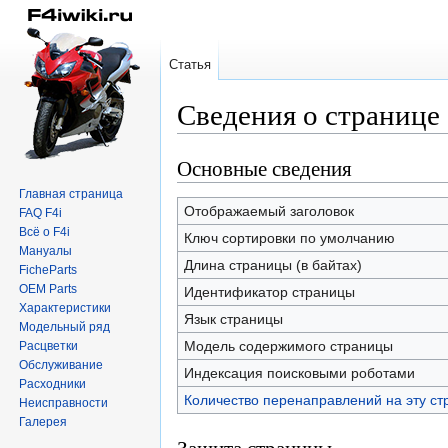
Статья
Сведения о странице
Основные сведения
Перейти
Перейти
к
к
Главная страница
навигации
поиску
Отображаемый заголовок
FAQ F4i
Всё о F4i
Ключ сортировки по умолчанию
Мануалы
Длина страницы (в байтах)
FicheParts
OEM Parts
Идентификатор страницы
Характеристики
Язык страницы
Модельный ряд
Модель содержимого страницы
Расцветки
Обслуживание
Индексация поисковыми роботами
Расходники
Количество перенаправлений на эту ст
Неисправности
Галерея