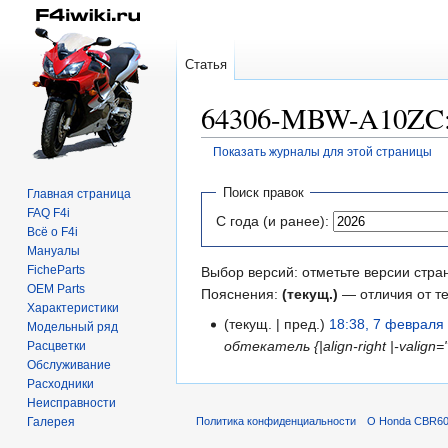
Статья
64306-MBW-A10ZC:
Показать журналы для этой страницы
Перейти
Перейти
Поиск правок
Главная страница
к
к
FAQ F4i
С года (и ранее):
навигации
поиску
Всё о F4i
Мануалы
FicheParts
Выбор версий: отметьте версии стра
OEM Parts
Пояснения:
(текущ.)
— отличия от т
Характеристики
текущ.
пред.
18:38, 7 февраля
Модельный ряд
обтекатель {|align-right |-valig
Расцветки
Обслуживание
Расходники
Неисправности
Галерея
Политика конфиденциальности
О Honda CBR600