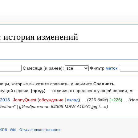
 история изменений
С месяца (и ранее):
Фильтр
меток
:
ницы, которые вы хотите сравнить, и нажмите
Сравнить
.
екущей версии;
(пред.)
— отличия от предшествующей версии;
м
— 
 2013
‎
JonnyQuest
обсуждение
вклад
‎
226 байт
+226
‎
Нов
n="bottom" | [[Изображение:64306-MBW-A10ZC.jpg|t…»
F4i - Wiki
Отказ от ответственности