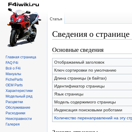
Статья
Сведения о страниц
Основные сведения
Перейти
Перейти
к
к
Главная страница
навигации
поиску
Отображаемый заголовок
FAQ F4i
Всё о F4i
Ключ сортировки по умолчанию
Мануалы
Длина страницы (в байтах)
FicheParts
OEM Parts
Идентификатор страницы
Характеристики
Язык страницы
Модельный ряд
Модель содержимого страницы
Расцветки
Обслуживание
Индексация поисковыми роботами
Расходники
Количество перенаправлений на эту ст
Неисправности
Галерея