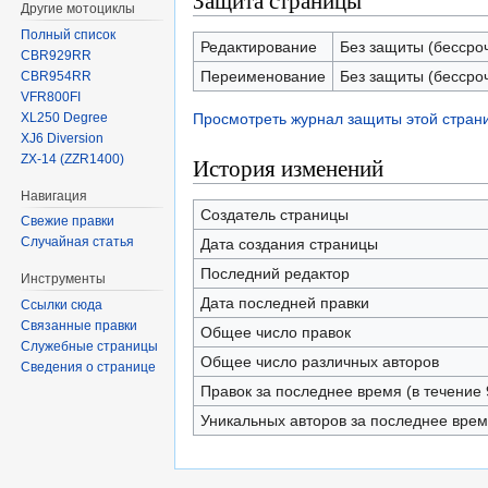
Защита страницы
Другие мотоциклы
Полный список
Редактирование
Без защиты (бессро
CBR929RR
Переименование
Без защиты (бессро
CBR954RR
VFR800FI
XL250 Degree
Просмотреть журнал защиты этой стран
XJ6 Diversion
ZX-14 (ZZR1400)
История изменений
Навигация
Создатель страницы
Свежие правки
Случайная статья
Дата создания страницы
Последний редактор
Инструменты
Дата последней правки
Ссылки сюда
Связанные правки
Общее число правок
Служебные страницы
Общее число различных авторов
Сведения о странице
Правок за последнее время (в течение 
Уникальных авторов за последнее вре