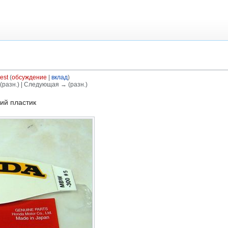
est
(
обсуждение
|
вклад
)
(разн.) | Следующая → (разн.)
ий пластик