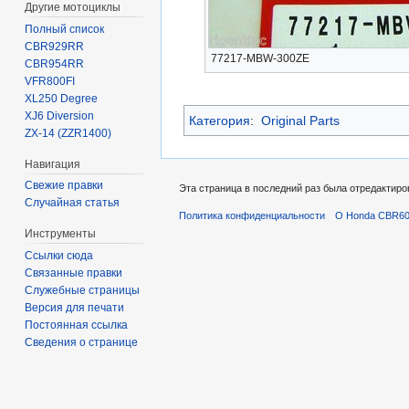
Другие мотоциклы
Полный список
CBR929RR
77217-MBW-300ZE
CBR954RR
VFR800FI
XL250 Degree
XJ6 Diversion
Категория
:
Original Parts
ZX-14 (ZZR1400)
Навигация
Свежие правки
Эта страница в последний раз была отредактиров
Случайная статья
Политика конфиденциальности
О Honda CBR600
Инструменты
Ссылки сюда
Связанные правки
Служебные страницы
Версия для печати
Постоянная ссылка
Сведения о странице