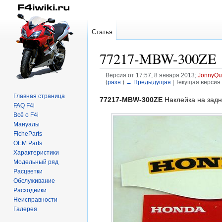
Статья
77217-MBW-300ZE
Версия от 17:57, 8 января 2013;
JonnyQu
(
разн.
)
← Предыдущая
| Текущая версия 
Главная страница
Перейти
Перейти
77217-MBW-300ZE
Наклейка на задн
FAQ F4i
к
к
Всё о F4i
навигации
поиску
Мануалы
FicheParts
OEM Parts
Характеристики
Модельный ряд
Расцветки
Обслуживание
Расходники
Неисправности
Галерея