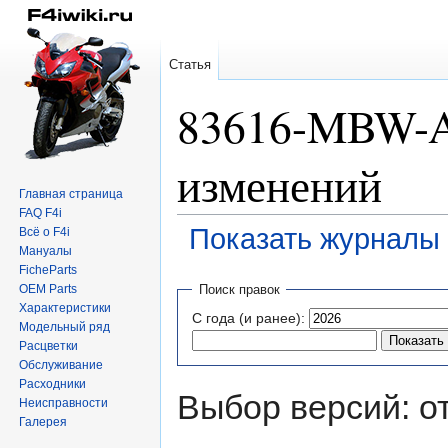
Статья
83616-MBW-A
изменений
Главная страница
FAQ F4i
Показать журналы 
Всё о F4i
Мануалы
FicheParts
Перейти
Перейти
OEM Parts
Поиск правок
к
к
Характеристики
С года (и ранее):
навигации
поиску
Модельный ряд
Расцветки
Обслуживание
Расходники
Выбор версий: о
Неисправности
Галерея