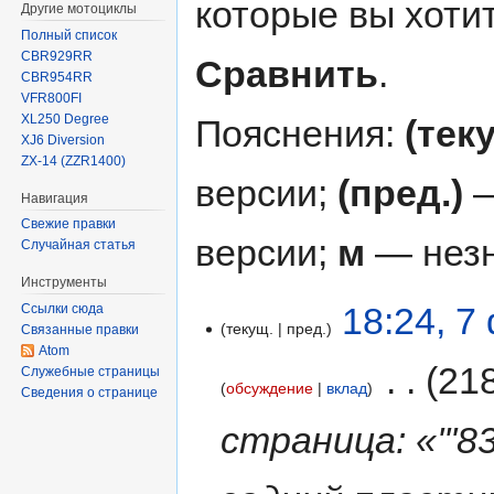
которые вы хоти
Другие мотоциклы
Полный список
CBR929RR
Сравнить
.
CBR954RR
VFR800FI
XL250 Degree
Пояснения:
(тек
XJ6 Diversion
ZX-14 (ZZR1400)
версии;
(пред.)
—
Навигация
Свежие правки
версии;
м
— незн
Случайная статья
Инструменты
18:24, 7
Ссылки сюда
текущ.
пред.
Связанные правки
Atom
‎
21
Служебные страницы
обсуждение
вклад
Сведения о странице
страница: «'''