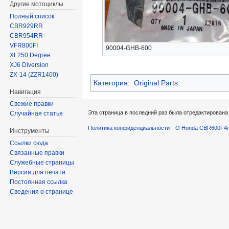
Другие мотоциклы
Полный список
CBR929RR
CBR954RR
VFR800FI
90004-GHB-600
XL250 Degree
XJ6 Diversion
ZX-14 (ZZR1400)
Категория
:
Original Parts
Навигация
Свежие правки
Эта страница в последний раз была отредактирована 
Случайная статья
Политика конфиденциальности
О Honda CBR600F4i 
Инструменты
Ссылки сюда
Связанные правки
Служебные страницы
Версия для печати
Постоянная ссылка
Сведения о странице