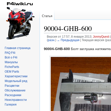
Статья
90004-GHB-600
Версия от 17:57, 8 января 2013;
JonnyQuest
(
(
разн.
)
← Предыдущая
| Текущая версия (раз
Главная страница
Перейти
Перейти
90004-GHB-600
Болт заглушка натяжите
FAQ F4i
к
к
Всё о F4i
навигации
поиску
Мануалы
FicheParts
OEM Parts
Характеристики
Модельный ряд
Расцветки
Обслуживание
Расходники
Неисправности
Галерея