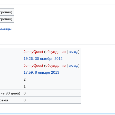
срочно)
срочно)
траницы
JonnyQuest
(
обсуждение
|
вклад
)
19:26, 30 октября 2012
JonnyQuest
(
обсуждение
|
вклад
)
17:59, 8 января 2013
2
1
ние 90 дней)
0
время
0