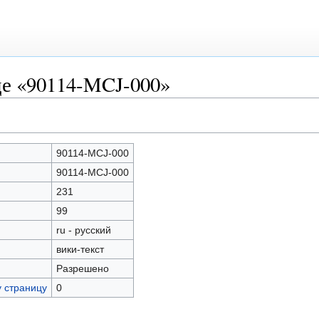
це «90114-MCJ-000»
90114-MCJ-000
90114-MCJ-000
231
99
ru - русский
вики-текст
Разрешено
у страницу
0