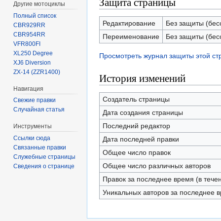
Защита страницы
Другие мотоциклы
Полный список
Редактирование
Без защиты (бес
CBR929RR
CBR954RR
Переименование
Без защиты (бес
VFR800FI
XL250 Degree
Просмотреть журнал защиты этой с
XJ6 Diversion
ZX-14 (ZZR1400)
История изменений
Навигация
Создатель страницы
Свежие правки
Случайная статья
Дата создания страницы
Последний редактор
Инструменты
Ссылки сюда
Дата последней правки
Связанные правки
Общее число правок
Служебные страницы
Общее число различных авторов
Сведения о странице
Правок за последнее время (в тече
Уникальных авторов за последнее 