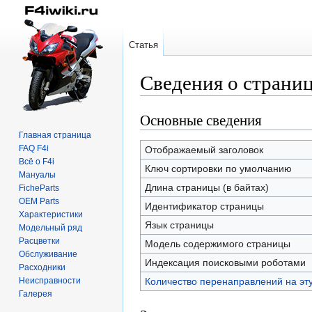
Статья
Сведения о страни
Основные сведения
Перейти
Перейти
к
к
Главная страница
навигации
поиску
FAQ F4i
Отображаемый заголовок
Всё о F4i
Ключ сортировки по умолчанию
Мануалы
Длина страницы (в байтах)
FicheParts
OEM Parts
Идентификатор страницы
Характеристики
Язык страницы
Модельный ряд
Расцветки
Модель содержимого страницы
Обслуживание
Индексация поисковыми роботами
Расходники
Неисправности
Количество перенаправлений на эт
Галерея