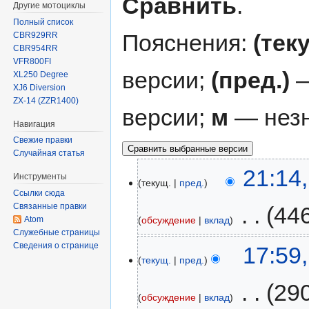
Сравнить
.
Другие мотоциклы
Полный список
Пояснения:
(тек
CBR929RR
CBR954RR
VFR800FI
версии;
(пред.)
—
XL250 Degree
XJ6 Diversion
ZX-14 (ZZR1400)
версии;
м
— незн
Навигация
Свежие правки
Случайная статья
21:14
Инструменты
текущ.
пред.
Ссылки сюда
Связанные правки
‎
44
обсуждение
вклад
Atom
Служебные страницы
Сведения о странице
17:59
текущ.
пред.
‎
29
обсуждение
вклад