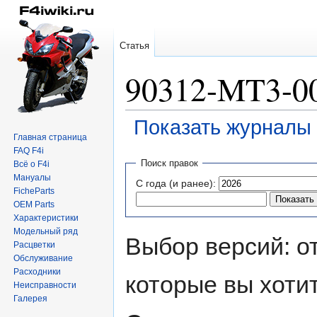
Статья
90312-MT3-00
Показать журналы 
Главная страница
FAQ F4i
Перейти
Перейти
Поиск правок
Всё о F4i
к
к
Мануалы
С года (и ранее):
навигации
поиску
FicheParts
OEM Parts
Характеристики
Модельный ряд
Выбор версий: о
Расцветки
Обслуживание
Расходники
которые вы хоти
Неисправности
Галерея