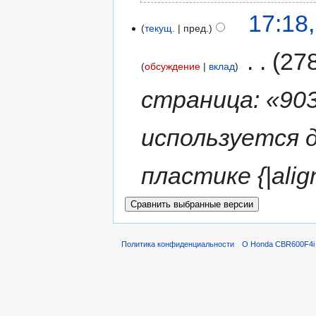
17:18
текущ.
пред.
‎
27
обсуждение
вклад
страница: «903
используется 
пластике {|align
Политика конфиденциальности
О Honda CBR600F4i 