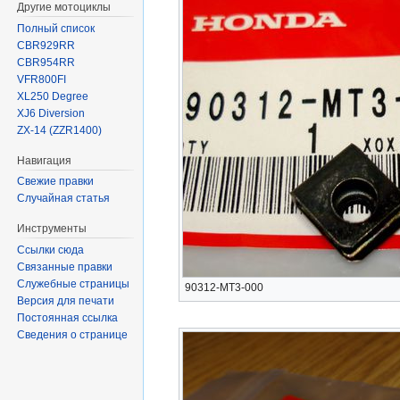
Другие мотоциклы
Полный список
CBR929RR
CBR954RR
VFR800FI
XL250 Degree
XJ6 Diversion
ZX-14 (ZZR1400)
Навигация
Свежие правки
Случайная статья
Инструменты
Ссылки сюда
Связанные правки
Служебные страницы
90312-MT3-000
Версия для печати
Постоянная ссылка
Сведения о странице