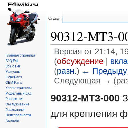
Статья
90312-MT3-0
Версия от 21:14, 
Главная страница
(
обсуждение
|
вкл
FAQ F4i
Всё о F4i
(
разн.
)
← Предыду
Мануалы
FicheParts
Следующая → (раз
OEM Parts
Характеристики
Перейти
Перейти
Модельный ряд
90312-MT3-000
З
Расцветки
к
к
Обслуживание
навигации
поиску
Расходники
для крепления ф
Неисправности
Галерея