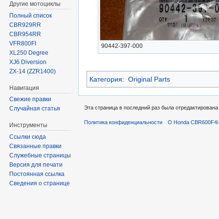
Другие мотоциклы
Полный список
CBR929RR
CBR954RR
VFR800FI
90442-397-000
XL250 Degree
XJ6 Diversion
ZX-14 (ZZR1400)
Категория
:
Original Parts
Навигация
Свежие правки
Эта страница в последний раз была отредактирована 
Случайная статья
Политика конфиденциальности
О Honda CBR600F4i 
Инструменты
Ссылки сюда
Связанные правки
Служебные страницы
Версия для печати
Постоянная ссылка
Сведения о странице