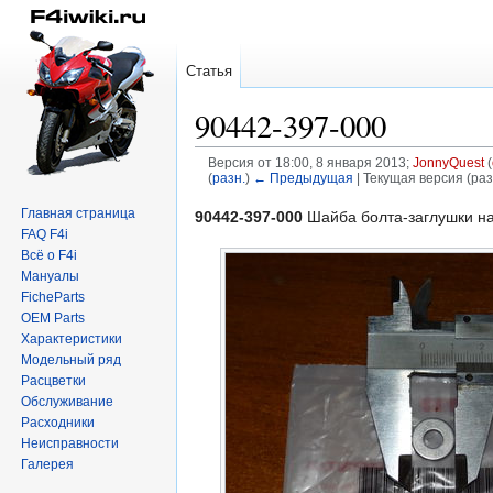
Статья
90442-397-000
Версия от 18:00, 8 января 2013;
JonnyQuest
(
(
разн.
)
← Предыдущая
| Текущая версия (раз
Главная страница
Перейти
Перейти
90442-397-000
Шайба болта-заглушки н
FAQ F4i
к
к
Всё о F4i
навигации
поиску
Мануалы
FicheParts
OEM Parts
Характеристики
Модельный ряд
Расцветки
Обслуживание
Расходники
Неисправности
Галерея