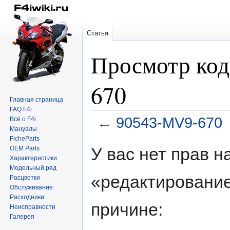
Статья
Просмотр код
670
Главная страница
FAQ F4i
←
90543-MV9-670
Всё о F4i
Мануалы
FicheParts
Перейти
Перейти
У вас нет прав 
OEM Parts
к
к
Характеристики
навигации
поиску
Модельный ряд
«редактирование
Расцветки
Обслуживание
Расходники
причине:
Неисправности
Галерея