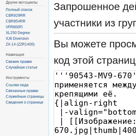
Другие мотоциклы
Запрошенное дей
Полный список
CBR929RR
участники из гр
CBR954RR
VFR800FI
XL250 Degree
XJ6 Diversion
Вы можете просм
ZX-14 (ZZR1400)
Навигация
код этой страниц
Свежие правки
Случайная статья
Инструменты
Ссылки сюда
Связанные правки
Служебные страницы
Сведения о странице