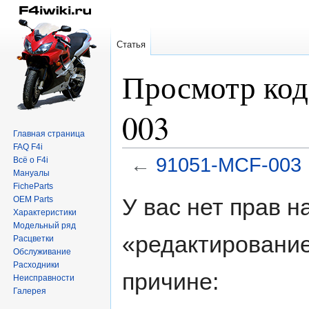
Статья
Просмотр код
003
Главная страница
FAQ F4i
←
91051-MCF-003
Всё о F4i
Мануалы
FicheParts
Перейти
Перейти
У вас нет прав 
OEM Parts
к
к
Характеристики
навигации
поиску
Модельный ряд
«редактирование
Расцветки
Обслуживание
Расходники
причине:
Неисправности
Галерея