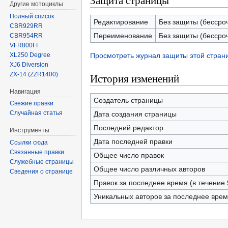
Защита страницы
Другие мотоциклы
Полный список
Редактирование
Без защиты (бессро
CBR929RR
Переименование
Без защиты (бессро
CBR954RR
VFR800FI
XL250 Degree
Просмотреть журнал защиты этой стран
XJ6 Diversion
ZX-14 (ZZR1400)
История изменений
Навигация
Создатель страницы
Свежие правки
Случайная статья
Дата создания страницы
Последний редактор
Инструменты
Дата последней правки
Ссылки сюда
Связанные правки
Общее число правок
Служебные страницы
Общее число различных авторов
Сведения о странице
Правок за последнее время (в течение 
Уникальных авторов за последнее вре