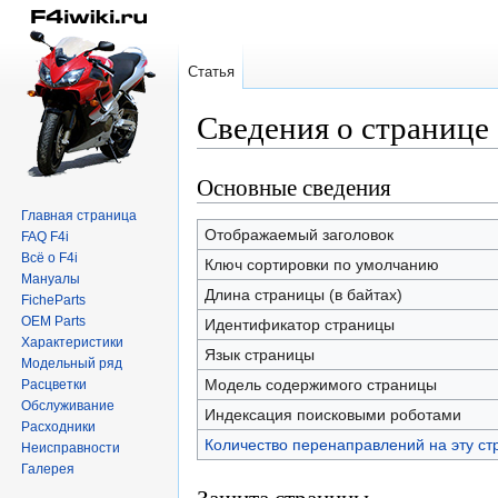
Статья
Сведения о странице
Основные сведения
Перейти
Перейти
к
к
Главная страница
навигации
поиску
Отображаемый заголовок
FAQ F4i
Всё о F4i
Ключ сортировки по умолчанию
Мануалы
Длина страницы (в байтах)
FicheParts
OEM Parts
Идентификатор страницы
Характеристики
Язык страницы
Модельный ряд
Модель содержимого страницы
Расцветки
Обслуживание
Индексация поисковыми роботами
Расходники
Количество перенаправлений на эту ст
Неисправности
Галерея