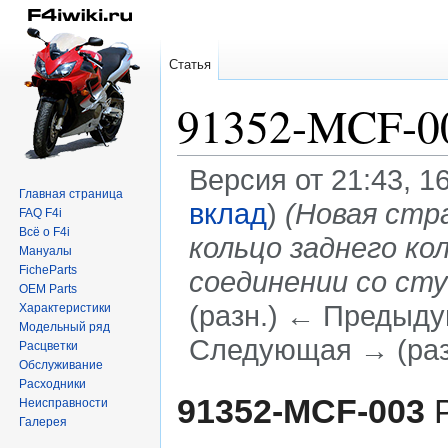
Статья
91352-MCF-0
Версия от 21:43, 1
Главная страница
вклад
)
(Новая стра
FAQ F4i
Всё о F4i
кольцо заднего ко
Мануалы
FicheParts
соединении со ст
OEM Parts
(разн.) ← Предыдущ
Характеристики
Модельный ряд
Следующая → (раз
Расцветки
Обслуживание
Расходники
Перейти
Перейти
91352-MCF-003
Р
Неисправности
к
к
Галерея
навигации
поиску