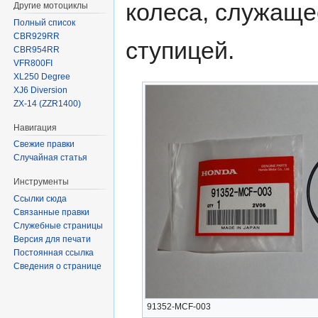
колеса, служаще
Другие мотоциклы
Полный список
CBR929RR
ступицей.
CBR954RR
VFR800FI
XL250 Degree
XJ6 Diversion
ZX-14 (ZZR1400)
Навигация
Свежие правки
Случайная статья
Инструменты
Ссылки сюда
Связанные правки
Служебные страницы
Версия для печати
Постоянная ссылка
Сведения о странице
91352-MCF-003