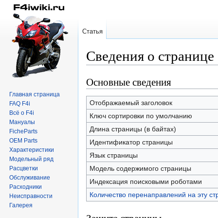
Статья
Сведения о странице
Основные сведения
Перейти
Перейти
к
к
Главная страница
навигации
поиску
Отображаемый заголовок
FAQ F4i
Всё о F4i
Ключ сортировки по умолчанию
Мануалы
Длина страницы (в байтах)
FicheParts
OEM Parts
Идентификатор страницы
Характеристики
Язык страницы
Модельный ряд
Модель содержимого страницы
Расцветки
Обслуживание
Индексация поисковыми роботами
Расходники
Количество перенаправлений на эту ст
Неисправности
Галерея