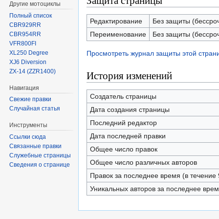
Защита страницы
Другие мотоциклы
Полный список
Редактирование
Без защиты (бессро
CBR929RR
Переименование
Без защиты (бессро
CBR954RR
VFR800FI
XL250 Degree
Просмотреть журнал защиты этой стран
XJ6 Diversion
ZX-14 (ZZR1400)
История изменений
Навигация
Создатель страницы
Свежие правки
Случайная статья
Дата создания страницы
Последний редактор
Инструменты
Дата последней правки
Ссылки сюда
Связанные правки
Общее число правок
Служебные страницы
Общее число различных авторов
Сведения о странице
Правок за последнее время (в течение 
Уникальных авторов за последнее вре