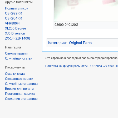
Другие мотоциклы
Полный список
CBR929RR
CBR954RR
VFR800FI
93600-040120G
XL250 Degree
XJ6 Diversion
ZX-14 (ZZR1400)
Категория
:
Original Parts
Навигация
Свежие правки
Эта страница в последний раз была отредактирована 
Случайная статья
Политика конфиденциальности
О Honda CBR600F4i 
Инструменты
Ссылки сюда
Связанные правки
Служебные страницы
Версия для печати
Постоянная ссылка
Сведения о странице