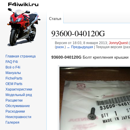
Статья
93600-040120G
Версия от 18:03, 8 января 2013;
JonnyQuest
(
(
разн.
)
← Предыдущая
| Текущая версия (раз
Главная страница
Перейти
Перейти
93600-040120G
Болт крепления крышки 
FAQ F4i
к
к
Всё о F4i
навигации
поиску
Мануалы
FicheParts
OEM Parts
Характеристики
Модельный ряд
Расцветки
Обслуживание
Расходники
Неисправности
Галерея