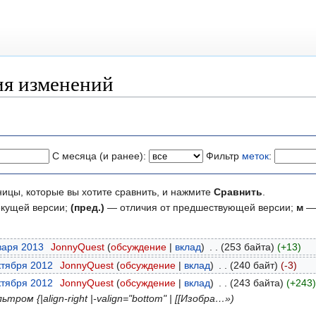
ия изменений
С месяца (и ранее):
Фильтр
меток
:
ницы, которые вы хотите сравнить, и нажмите
Сравнить
.
екущей версии;
(пред.)
— отличия от предшествующей версии;
м
— 
варя 2013
‎
JonnyQuest
обсуждение
вклад
‎
253 байта
+13
ктября 2012
‎
JonnyQuest
обсуждение
вклад
‎
240 байт
-3
ктября 2012
‎
JonnyQuest
обсуждение
вклад
‎
243 байта
+243
ом {|align-right |-valign="bottom" | [[Изобра…»