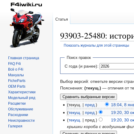
Статья
93903-25480: истор
Показать журналы для этой страницы
Перейти
Перейти
Поиск правок
Главная страница
к
к
FAQ F4i
С года (и ранее):
навигации
поиску
Всё о F4i
Мануалы
FicheParts
Выбор версий: отметьте версии стра
OEM Parts
Пояснения:
(текущ.)
— отличия от т
Характеристики
Модельный ряд
Расцветки
текущ.
пред.
18:04, 8 ян
Обслуживание
текущ.
пред.
19:20, 30 о
Расходники
текущ.
пред.
19:20, 30 о
Неисправности
Галерея
крышки короба с воздушным фильтр