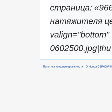
страница: «96
натяжителя цепи
valign="bottom"
0602500.jpg|th
Политика конфиденциальности
О Honda CBR600F4i 