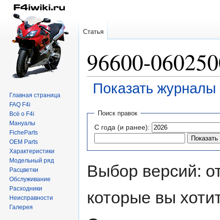
Статья
96600-060250
Показать журналы 
Главная страница
FAQ F4i
Перейти
Перейти
Поиск правок
Всё о F4i
к
к
Мануалы
С года (и ранее):
навигации
поиску
FicheParts
OEM Parts
Характеристики
Модельный ряд
Выбор версий: о
Расцветки
Обслуживание
Расходники
которые вы хоти
Неисправности
Галерея