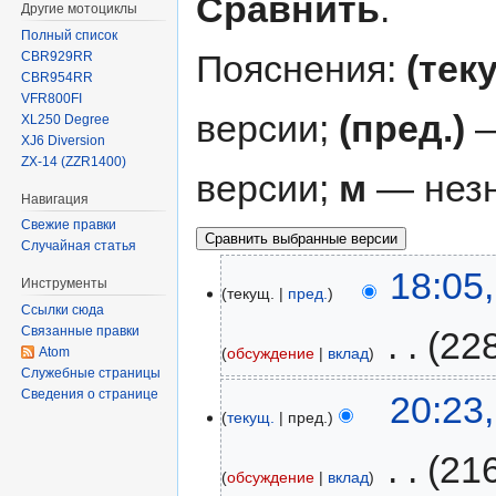
Сравнить
.
Другие мотоциклы
Полный список
Пояснения:
(тек
CBR929RR
CBR954RR
VFR800FI
версии;
(пред.)
—
XL250 Degree
XJ6 Diversion
ZX-14 (ZZR1400)
версии;
м
— незн
Навигация
Свежие правки
Случайная статья
18:05
Инструменты
текущ.
пред.
Ссылки сюда
Связанные правки
‎
22
обсуждение
вклад
Atom
Служебные страницы
Сведения о странице
20:23
текущ.
пред.
‎
21
обсуждение
вклад