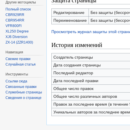
Защита страницы
Другие мотоциклы
Полный список
Редактирование
Без защиты (бессро
CBR929RR
Переименование
Без защиты (бессро
CBR954RR
VFR800FI
XL250 Degree
Просмотреть журнал защиты этой стран
XJ6 Diversion
ZX-14 (ZZR1400)
История изменений
Навигация
Создатель страницы
Свежие правки
Случайная статья
Дата создания страницы
Последний редактор
Инструменты
Дата последней правки
Ссылки сюда
Связанные правки
Общее число правок
Служебные страницы
Общее число различных авторов
Сведения о странице
Правок за последнее время (в течение 
Уникальных авторов за последнее вре