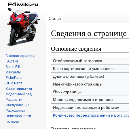
Статья
Сведения о страниц
Основные сведения
Перейти
Перейти
к
к
Главная страница
навигации
поиску
Отображаемый заголовок
FAQ F4i
Всё о F4i
Ключ сортировки по умолчанию
Мануалы
Длина страницы (в байтах)
FicheParts
OEM Parts
Идентификатор страницы
Характеристики
Язык страницы
Модельный ряд
Модель содержимого страницы
Расцветки
Обслуживание
Индексация поисковыми роботами
Расходники
Количество перенаправлений на эту ст
Неисправности
Галерея