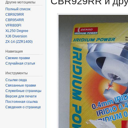
CBR929RR и дру
Другие мотоциклы
Полный список
CBR929RR
CBR954RR
VFR800FI
XL250 Degree
XJ6 Diversion
ZX-14 (ZZR1400)
Навигация
Свежие правки
Случайная статья
Инструменты
Ссылки сюда
Связанные правки
Служебные страницы
Версия для печати
Постоянная ссылка
Сведения о странице