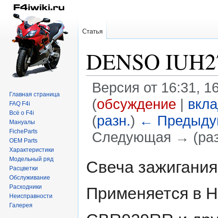
Статья
DENSO IUH2
Версия от 16:31, 1
Главная страница
(
обсуждение
|
вкл
FAQ F4i
Всё о F4i
(
разн.
)
← Предыду
Мануалы
FicheParts
Следующая → (раз
OEM Parts
Характеристики
Перейти
Перейти
Модельный ряд
Свеча зажигания
Расцветки
к
к
Обслуживание
навигации
поиску
Расходники
Применяется в 
Неисправности
Галерея