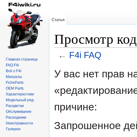
Статья
Просмотр код
←
F4i FAQ
Главная страница
FAQ F4i
Перейти
Перейти
У вас нет прав 
Всё о F4i
к
к
Мануалы
навигации
поиску
FicheParts
«редактирование
OEM Parts
Характеристики
Модельный ряд
причине:
Расцветки
Обслуживание
Расходники
Запрошенное дей
Неисправности
Галерея