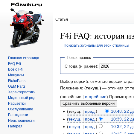
Статья
F4i FAQ: история 
Показать журналы для этой страницы
Перейти
Перейти
Поиск правок
Главная страница
к
к
FAQ F4i
С года (и ранее):
навигации
поиску
Всё о F4i
Мануалы
FicheParts
Выбор версий: отметьте версии стра
OEM Parts
Пояснения:
(текущ.)
— отличия от т
Характеристики
(новейшие |
старейшие
) Просмотрет
Модельный ряд
Расцветки
Обслуживание
текущ.
пред.
10:48, 22 
Расходники
текущ.
пред.
10:39, 22 
Неисправности
Галерея
текущ.
пред.
10:32, 22 