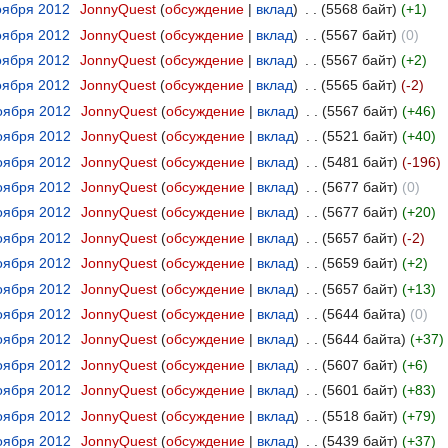
ноября 2012
‎
JonnyQuest
обсуждение
вклад
‎
5568 байт
+1
ноября 2012
‎
JonnyQuest
обсуждение
вклад
‎
5567 байт
0
ноября 2012
‎
JonnyQuest
обсуждение
вклад
‎
5567 байт
+2
ноября 2012
‎
JonnyQuest
обсуждение
вклад
‎
5565 байт
-2
ноября 2012
‎
JonnyQuest
обсуждение
вклад
‎
5567 байт
+46
ноября 2012
‎
JonnyQuest
обсуждение
вклад
‎
5521 байт
+40
ноября 2012
‎
JonnyQuest
обсуждение
вклад
‎
5481 байт
-196
ноября 2012
‎
JonnyQuest
обсуждение
вклад
‎
5677 байт
0
ноября 2012
‎
JonnyQuest
обсуждение
вклад
‎
5677 байт
+20
ноября 2012
‎
JonnyQuest
обсуждение
вклад
‎
5657 байт
-2
ноября 2012
‎
JonnyQuest
обсуждение
вклад
‎
5659 байт
+2
ноября 2012
‎
JonnyQuest
обсуждение
вклад
‎
5657 байт
+13
ноября 2012
‎
JonnyQuest
обсуждение
вклад
‎
5644 байта
0
ноября 2012
‎
JonnyQuest
обсуждение
вклад
‎
5644 байта
+37
ноября 2012
‎
JonnyQuest
обсуждение
вклад
‎
5607 байт
+6
ноября 2012
‎
JonnyQuest
обсуждение
вклад
‎
5601 байт
+83
ноября 2012
‎
JonnyQuest
обсуждение
вклад
‎
5518 байт
+79
ноября 2012
‎
JonnyQuest
обсуждение
вклад
‎
5439 байт
+37