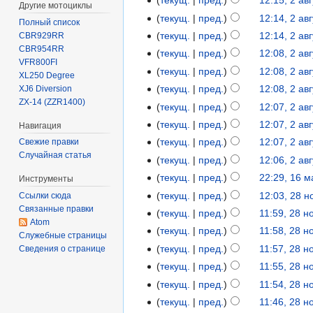
текущ.
пред.
12:15, 2 ав
Другие мотоциклы
текущ.
пред.
12:14, 2 ав
Полный список
текущ.
пред.
12:14, 2 ав
CBR929RR
CBR954RR
текущ.
пред.
12:08, 2 ав
VFR800FI
текущ.
пред.
12:08, 2 ав
XL250 Degree
текущ.
пред.
12:08, 2 ав
XJ6 Diversion
ZX-14 (ZZR1400)
текущ.
пред.
12:07, 2 ав
текущ.
пред.
12:07, 2 ав
Навигация
текущ.
пред.
12:07, 2 ав
Свежие правки
Случайная статья
текущ.
пред.
12:06, 2 ав
текущ.
пред.
22:29, 16 
Инструменты
текущ.
пред.
12:03, 28 
Ссылки сюда
Связанные правки
текущ.
пред.
11:59, 28 
Atom
текущ.
пред.
11:58, 28 
Служебные страницы
текущ.
пред.
11:57, 28 
Сведения о странице
текущ.
пред.
11:55, 28 
текущ.
пред.
11:54, 28 
текущ.
пред.
11:46, 28 