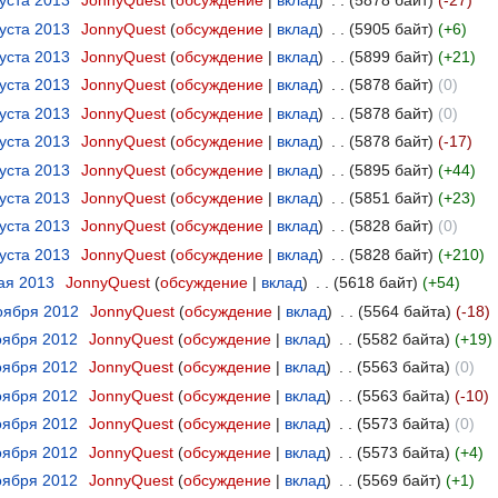
густа 2013
‎
JonnyQuest
обсуждение
вклад
‎
5878 байт
-27
густа 2013
‎
JonnyQuest
обсуждение
вклад
‎
5905 байт
+6
густа 2013
‎
JonnyQuest
обсуждение
вклад
‎
5899 байт
+21
густа 2013
‎
JonnyQuest
обсуждение
вклад
‎
5878 байт
0
густа 2013
‎
JonnyQuest
обсуждение
вклад
‎
5878 байт
0
густа 2013
‎
JonnyQuest
обсуждение
вклад
‎
5878 байт
-17
густа 2013
‎
JonnyQuest
обсуждение
вклад
‎
5895 байт
+44
густа 2013
‎
JonnyQuest
обсуждение
вклад
‎
5851 байт
+23
густа 2013
‎
JonnyQuest
обсуждение
вклад
‎
5828 байт
0
густа 2013
‎
JonnyQuest
обсуждение
вклад
‎
5828 байт
+210
мая 2013
‎
JonnyQuest
обсуждение
вклад
‎
5618 байт
+54
ноября 2012
‎
JonnyQuest
обсуждение
вклад
‎
5564 байта
-18
ноября 2012
‎
JonnyQuest
обсуждение
вклад
‎
5582 байта
+19
ноября 2012
‎
JonnyQuest
обсуждение
вклад
‎
5563 байта
0
ноября 2012
‎
JonnyQuest
обсуждение
вклад
‎
5563 байта
-10
ноября 2012
‎
JonnyQuest
обсуждение
вклад
‎
5573 байта
0
ноября 2012
‎
JonnyQuest
обсуждение
вклад
‎
5573 байта
+4
ноября 2012
‎
JonnyQuest
обсуждение
вклад
‎
5569 байт
+1