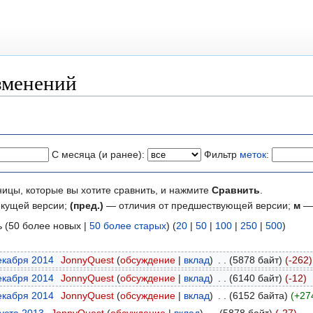
изменений
С месяца (и ранее):
Фильтр
меток
:
ницы, которые вы хотите сравнить, и нажмите
Сравнить
.
екущей версии;
(пред.)
— отличия от предшествующей версии;
м
— 
ь (50 более новых |
50 более старых
) (
20
|
50
|
100
|
250
|
500
)
декабря 2014
‎
JonnyQuest
обсуждение
вклад
‎
5878 байт
-262
декабря 2014
‎
JonnyQuest
обсуждение
вклад
‎
6140 байт
-12
декабря 2014
‎
JonnyQuest
обсуждение
вклад
‎
6152 байта
+27