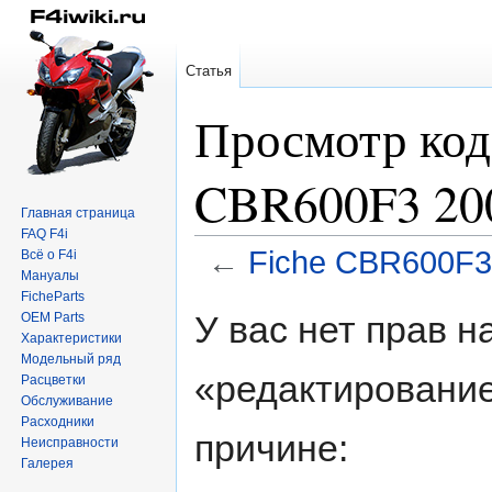
Статья
Просмотр код
CBR600F3 20
Главная страница
FAQ F4i
←
Fiche CBR600F
Всё о F4i
Мануалы
FicheParts
Перейти
Перейти
У вас нет прав 
OEM Parts
к
к
Характеристики
навигации
поиску
Модельный ряд
«редактирование
Расцветки
Обслуживание
Расходники
причине:
Неисправности
Галерея