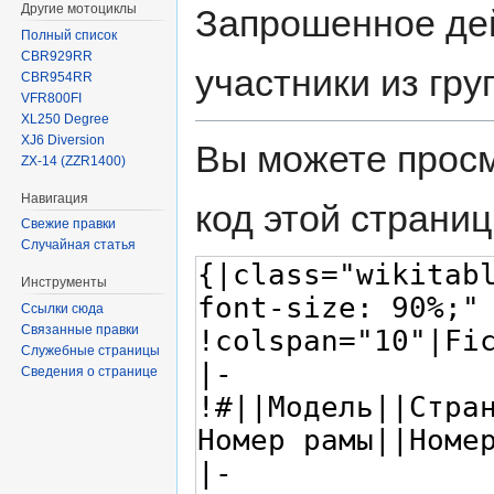
Другие мотоциклы
Запрошенное дей
Полный список
CBR929RR
участники из гр
CBR954RR
VFR800FI
XL250 Degree
XJ6 Diversion
Вы можете просм
ZX-14 (ZZR1400)
Навигация
код этой страниц
Свежие правки
Случайная статья
Инструменты
Ссылки сюда
Связанные правки
Служебные страницы
Сведения о странице