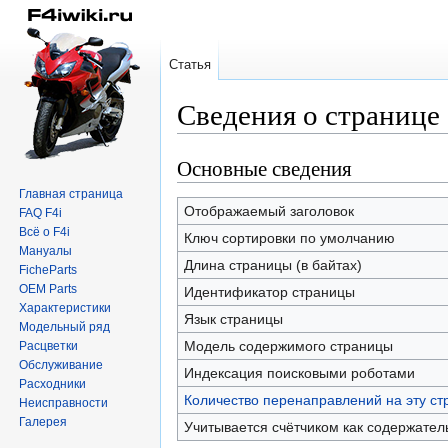
Статья
Сведения о странице
Основные сведения
Перейти
Перейти
к
к
Главная страница
навигации
поиску
Отображаемый заголовок
FAQ F4i
Всё о F4i
Ключ сортировки по умолчанию
Мануалы
Длина страницы (в байтах)
FicheParts
OEM Parts
Идентификатор страницы
Характеристики
Язык страницы
Модельный ряд
Модель содержимого страницы
Расцветки
Обслуживание
Индексация поисковыми роботами
Расходники
Количество перенаправлений на эту ст
Неисправности
Галерея
Учитывается счётчиком как содержател