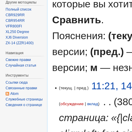
которые вы хоти
Другие мотоциклы
Полный список
CBR929RR
Сравнить
.
CBR954RR
VFR800FI
XL250 Degree
Пояснения:
(тек
XJ6 Diversion
ZX-14 (ZZR1400)
версии;
(пред.)
—
Навигация
Свежие правки
версии;
м
— незн
Случайная статья
Инструменты
11:21, 1
Ссылки сюда
текущ.
пред.
Связанные правки
Atom
‎
38
Служебные страницы
обсуждение
вклад
Сведения о странице
страница: «{|cla