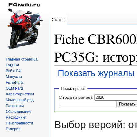
Статья
Fiche CBR60
PC35G: истор
Главная страница
FAQ F4i
Показать журналы 
Всё о F4i
Мануалы
FicheParts
Перейти
Перейти
OEM Parts
Поиск правок
к
к
Характеристики
С года (и ранее):
навигации
поиску
Модельный ряд
Расцветки
Обслуживание
Расходники
Выбор версий: о
Неисправности
Галерея